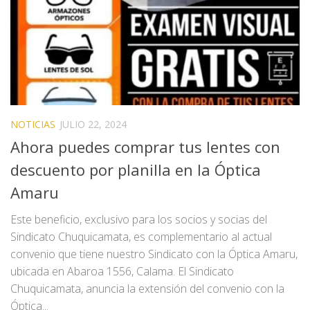
NOTICIAS
JULIO 22, 2024
Ahora puedes comprar tus lentes con
descuento por planilla en la Óptica
Amaru
Este beneficio, exclusivo para los socios y socias del
Sindicato Chuquicamata, es complementario al actual
convenio que tiene nuestro Sindicato con la Óptica Amaru,
ubicada en Abaroa 1556, Calama. El Sindicato
Chuquicamata, anuncia la extensión del convenio con la
Óptica...