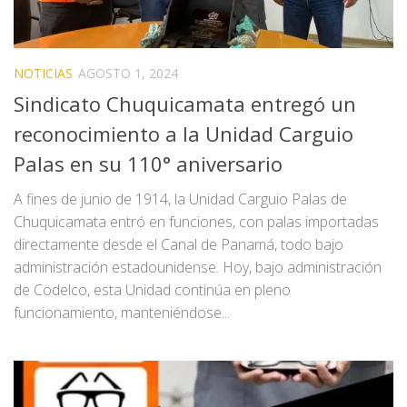
NOTICIAS
AGOSTO 1, 2024
Sindicato Chuquicamata entregó un
reconocimiento a la Unidad Carguio
Palas en su 110° aniversario
A fines de junio de 1914, la Unidad Carguio Palas de
Chuquicamata entró en funciones, con palas importadas
directamente desde el Canal de Panamá, todo bajo
administración estadounidense. Hoy, bajo administración
de Codelco, esta Unidad continúa en pleno
funcionamiento, manteniéndose...