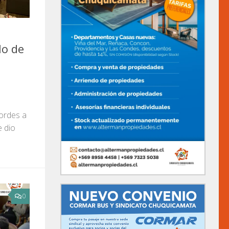
lo de
cordes a
e dio
0