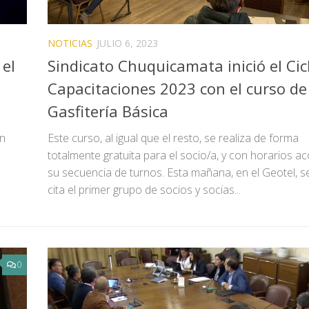
NOTICIAS
JULIO 6, 2023
el
Sindicato Chuquicamata inició el Cic
Capacitaciones 2023 con el curso de
Gasfitería Básica
un
Este curso, al igual que el resto, se realiza de forma
totalmente gratuita para el socio/a, y con horarios a
su secuencia de turnos. Esta mañana, en el Geotel, s
cita el primer grupo de socios y socias...
0