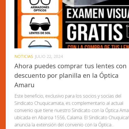
NOTICIAS
JULIO 22, 2024
Ahora puedes comprar tus lentes con
descuento por planilla en la Óptica
Amaru
Este beneficio, exclusivo para los socios y socias del
Sindicato Chuquicamata, es complementario al actual
convenio que tiene nuestro Sindicato con la Óptica Ama
ubicada en Abaroa 1556, Calama. El Sindicato Chuquica
anuncia la extensión del convenio con la Óptica...