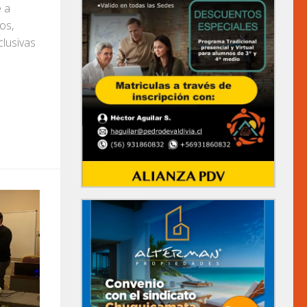
e a
os,
clusivas