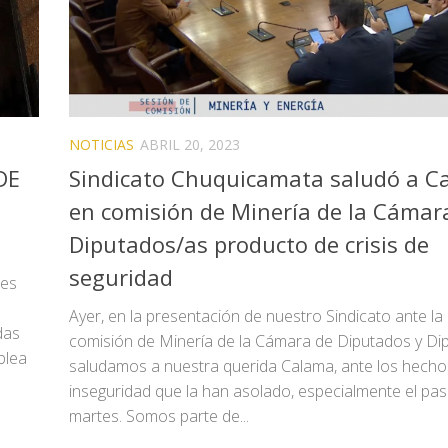
NOTICIAS
ABRIL 20, 2023
DE
Sindicato Chuquicamata saludó a C
en comisión de Minería de la Cámar
Diputados/as producto de crisis de
seguridad
nes
Ayer, en la presentación de nuestro Sindicato ante la
das
comisión de Minería de la Cámara de Diputados y Di
blea
saludamos a nuestra querida Calama, ante los hecho
inseguridad que la han asolado, especialmente el pa
martes. Somos parte de...