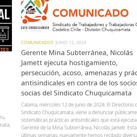
COMUNICADOS
JUNIO 12, 2024
Gerente Mina Subterránea, Nicolás
Jamett ejecuta hostigamiento,
persecución, acoso, amenazas y prác
antisindicales en contra de los socio
socias del Sindicato Chuquicamata
Calama, miércoles 12 de junio de 2024. El Directorio d
Sindicato Chuquicamata, viene a denunciar públicame
ru,
sistemáticas prácticas antisindicales que está ejecut
mata,
Gerente de la Mina Subterránea, Nicolás Jamett. Esta
últimas semanas, nuevamente hemos recibido divers