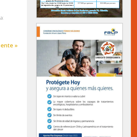
a:
iente »