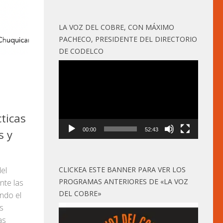
LA VOZ DEL COBRE, CON MÁXIMO
PACHECO, PRESIDENTE DEL DIRECTORIO
DE CODELCO
Reproductor
de
vídeo
ticas
00:00
52:43
s y
CLICKEA ESTE BANNER PARA VER LOS
el
PROGRAMAS ANTERIORES DE «LA VOZ
nte las
DEL COBRE»
ando el
s
as