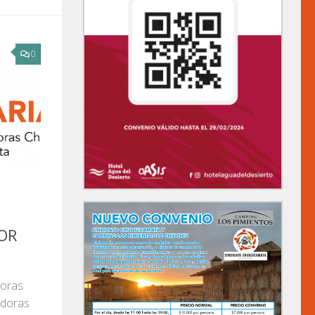
0
OR
doras
adoras