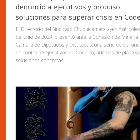
denunció a ejecutivos y propuso
soluciones para superar crisis en Code
El Directorio del Sindicato Chuquicamata ayer, miércole
de junio de 2024, presentó ante la Comisión de Minería 
Cámara de Diputados y Diputadas, una serie de denunc
en contra de ejecutivos de Codelco, además de plantea
soluciones concretas...