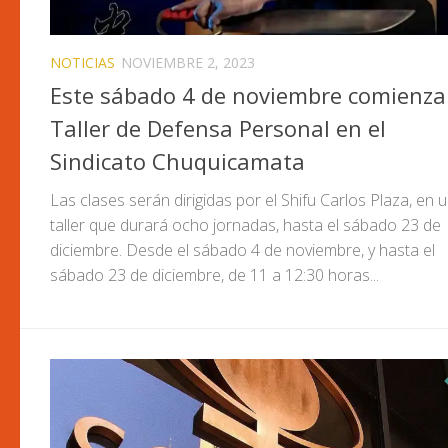
NOTICIAS
NOVIEMBRE 2, 2023
Este sábado 4 de noviembre comienza 
Taller de Defensa Personal en el
Sindicato Chuquicamata
Las clases serán dirigidas por el Shifu Carlos Plaza, en 
taller que durará ocho jornadas, hasta el sábado 23 de
diciembre. Desde el sábado 4 de noviembre, y hasta el
sábado 23 de diciembre, de 11 a 12:30 horas...