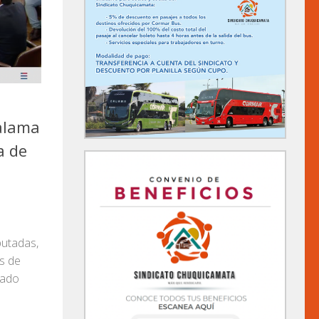
alama
a de
putadas,
s de
sado