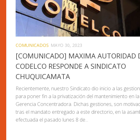
COMUNICADOS
MAYO 30, 2023
[COMUNICADO] MAXIMA AUTORIDAD 
CODELCO RESPONDE A SINDICATO
CHUQUICAMATA
Recientemente, nuestro Sindicato dio inicio a las gestio
para poner fin a la privatización del mantenimiento en la
Gerencia Concentradora. Dichas gestiones, son motiva
tras el mandato entregado a este directorio, en la asam
efectuada el pasado lunes 8 de...