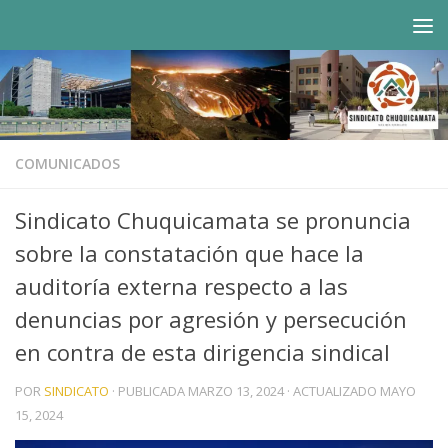
Saltar al contenido
COMUNICADOS
Sindicato Chuquicamata se pronuncia
sobre la constatación que hace la
auditoría externa respecto a las
denuncias por agresión y persecución
en contra de esta dirigencia sindical
POR
SINDICATO
· PUBLICADA
MARZO 13, 2024
· ACTUALIZADO
MAYO
15, 2024