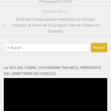
Presupuesto 2024
HISTORIA PREVIA
Sindicato Chuquicamata manifiesta su rechazo
respecto al cierre de la Fundición Hernan Videla Lira
(Paipote)
Buscar:
LA VOZ DEL COBRE, CON MÁXIMO PACHECO, PRESIDENTE
DEL DIRECTORIO DE CODELCO
Reproductor
de
vídeo