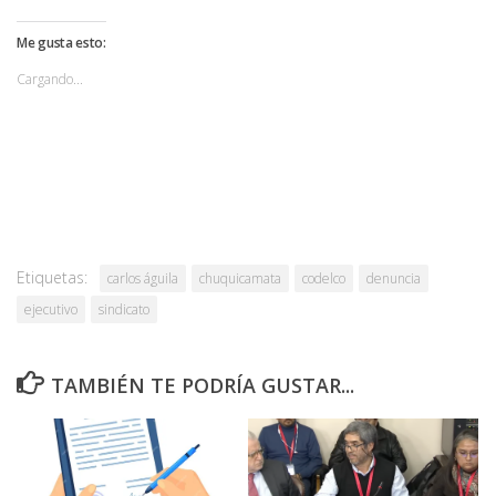
Me gusta esto:
Cargando...
Etiquetas:
carlos águila
chuquicamata
codelco
denuncia
ejecutivo
sindicato
TAMBIÉN TE PODRÍA GUSTAR...