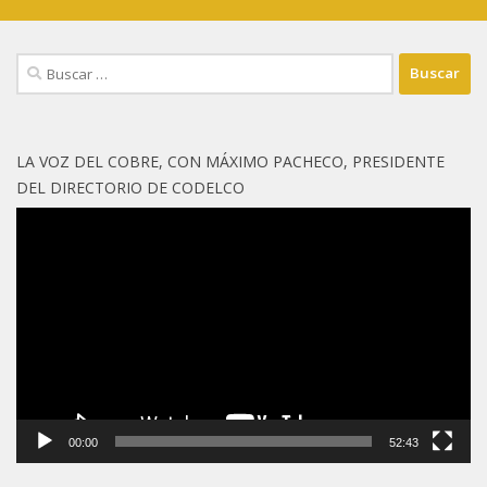
Buscar:
LA VOZ DEL COBRE, CON MÁXIMO PACHECO, PRESIDENTE
DEL DIRECTORIO DE CODELCO
Reproductor
de
vídeo
00:00
52:43