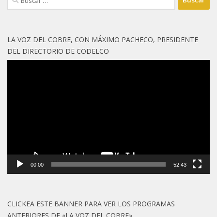
LA VOZ DEL COBRE, CON MÁXIMO PACHECO, PRESIDENTE
DEL DIRECTORIO DE CODELCO
Reproductor
de
vídeo
00:00
52:43
CLICKEA ESTE BANNER PARA VER LOS PROGRAMAS
ANTERIORES DE «LA VOZ DEL COBRE»