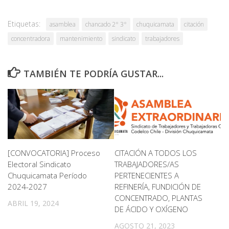
Etiquetas:
asamblea
chancado 2° 3°
chuquicamata
citación
concentradora
mantenimiento
sindicato
trabajadores
TAMBIÉN TE PODRÍA GUSTAR...
[CONVOCATORIA] Proceso
CITACIÓN A TODOS LOS
Electoral Sindicato
TRABAJADORES/AS
Chuquicamata Período
PERTENECIENTES A
2024-2027
REFINERÍA, FUNDICIÓN DE
CONCENTRADO, PLANTAS
ABRIL 19, 2024
DE ÁCIDO Y OXÍGENO
AGOSTO 21, 2023