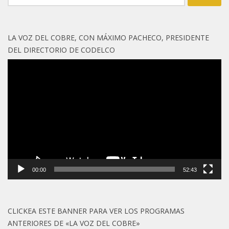
LA VOZ DEL COBRE, CON MÁXIMO PACHECO, PRESIDENTE
DEL DIRECTORIO DE CODELCO
Reproductor
de
vídeo
00:00
52:43
CLICKEA ESTE BANNER PARA VER LOS PROGRAMAS
ANTERIORES DE «LA VOZ DEL COBRE»