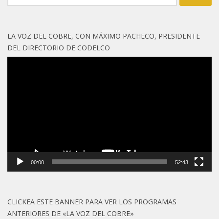
LA VOZ DEL COBRE, CON MÁXIMO PACHECO, PRESIDENTE
DEL DIRECTORIO DE CODELCO
Reproductor
de
vídeo
00:00
52:43
CLICKEA ESTE BANNER PARA VER LOS PROGRAMAS
ANTERIORES DE «LA VOZ DEL COBRE»