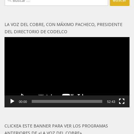
LA VOZ DEL COBRE, CON MÁXIMO PACHECO, PRESIDENTE
DEL DIRECTORIO DE CODELCO
Reproductor
de
vídeo
00:00
52:43
CLICKEA ESTE BANNER PARA VER LOS PROGRAMAS
ANTERIORES DE «LA VOZ DEL COBRE»