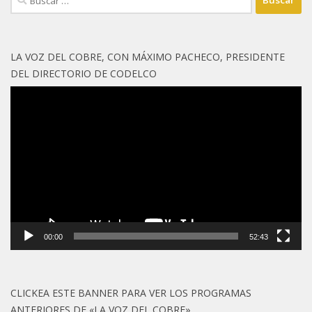
LA VOZ DEL COBRE, CON MÁXIMO PACHECO, PRESIDENTE
DEL DIRECTORIO DE CODELCO
Reproductor
de
vídeo
00:00
52:43
CLICKEA ESTE BANNER PARA VER LOS PROGRAMAS
ANTERIORES DE «LA VOZ DEL COBRE»