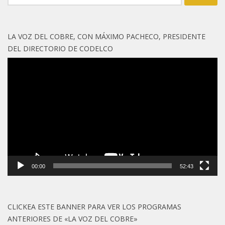
LA VOZ DEL COBRE, CON MÁXIMO PACHECO, PRESIDENTE
DEL DIRECTORIO DE CODELCO
Reproductor
de
vídeo
00:00
52:43
CLICKEA ESTE BANNER PARA VER LOS PROGRAMAS
ANTERIORES DE «LA VOZ DEL COBRE»