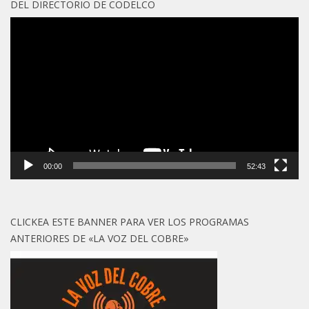
DEL DIRECTORIO DE CODELCO
Reproductor
de
vídeo
00:00
52:43
CLICKEA ESTE BANNER PARA VER LOS PROGRAMAS
ANTERIORES DE «LA VOZ DEL COBRE»