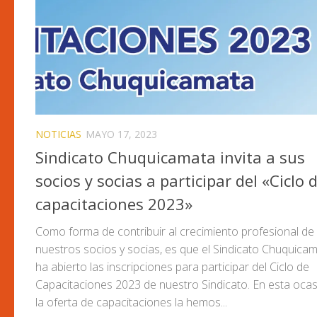
NOTICIAS
MAYO 17, 2023
Sindicato Chuquicamata invita a sus
socios y socias a participar del «Ciclo 
capacitaciones 2023»
Como forma de contribuir al crecimiento profesional de
nuestros socios y socias, es que el Sindicato Chuquicam
ha abierto las inscripciones para participar del Ciclo de
Capacitaciones 2023 de nuestro Sindicato. En esta ocas
la oferta de capacitaciones la hemos...