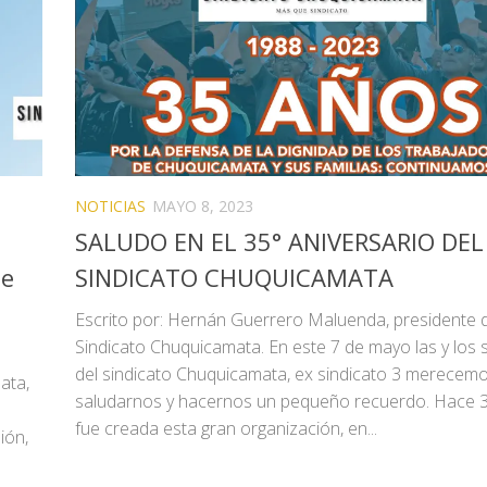
NOTICIAS
MAYO 8, 2023
SALUDO EN EL 35° ANIVERSARIO DEL
de
SINDICATO CHUQUICAMATA
Escrito por: Hernán Guerrero Maluenda, presidente 
Sindicato Chuquicamata. En este 7 de mayo las y los 
del sindicato Chuquicamata, ex sindicato 3 merecem
ata,
saludarnos y hacernos un pequeño recuerdo. Hace 
fue creada esta gran organización, en...
ión,