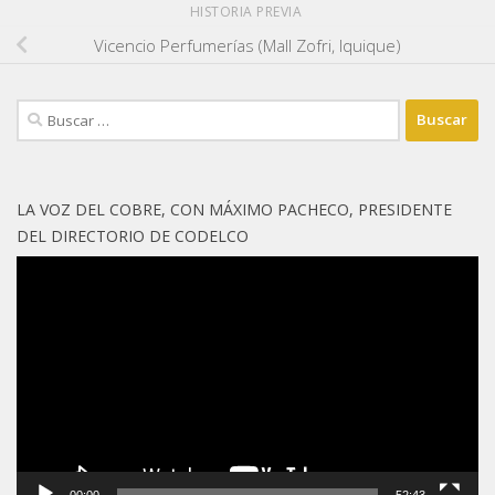
HISTORIA PREVIA
Vicencio Perfumerías (Mall Zofri, Iquique)
Buscar:
LA VOZ DEL COBRE, CON MÁXIMO PACHECO, PRESIDENTE
DEL DIRECTORIO DE CODELCO
Reproductor
de
vídeo
00:00
52:43