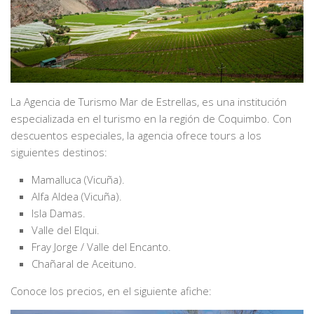
La Agencia de Turismo Mar de Estrellas, es una institución
especializada en el turismo en la región de Coquimbo. Con
descuentos especiales, la agencia ofrece tours a los
siguientes destinos:
Mamalluca (Vicuña).
Alfa Aldea (Vicuña).
Isla Damas.
Valle del Elqui.
Fray Jorge / Valle del Encanto.
Chañaral de Aceituno.
Conoce los precios, en el siguiente afiche: